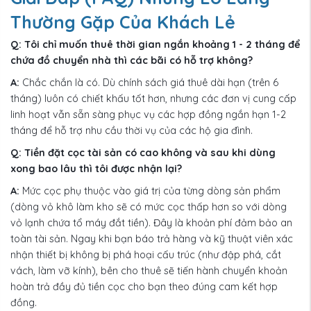
Thường Gặp Của Khách Lẻ
Q: Tôi chỉ muốn thuê thời gian ngắn khoảng 1 - 2 tháng để
chứa đồ chuyển nhà thì các bãi có hỗ trợ không?
A:
Chắc chắn là có. Dù chính sách giá thuê dài hạn (trên 6
tháng) luôn có chiết khấu tốt hơn, nhưng các đơn vị cung cấp
linh hoạt vẫn sẵn sàng phục vụ các hợp đồng ngắn hạn 1-2
tháng để hỗ trợ nhu cầu thời vụ của các hộ gia đình.
Q: Tiền đặt cọc tài sản có cao không và sau khi dùng
xong bao lâu thì tôi được nhận lại?
A:
Mức cọc phụ thuộc vào giá trị của từng dòng sản phẩm
(dòng vỏ khô làm kho sẽ có mức cọc thấp hơn so với dòng
vỏ lạnh chứa tổ máy đắt tiền). Đây là khoản phí đảm bảo an
toàn tài sản. Ngay khi bạn báo trả hàng và kỹ thuật viên xác
nhận thiết bị không bị phá hoại cấu trúc (như đập phá, cắt
vách, làm vỡ kính), bên cho thuê sẽ tiến hành chuyển khoản
hoàn trả đầy đủ tiền cọc cho bạn theo đúng cam kết hợp
đồng.