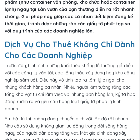
phẩm (như
container văn phòng
, kho chứa hoặc
container
lạnh
) ngay tại sân vườn của bạn thường diễn ra rất nhanh
chóng. Giải pháp này giúp các cá nhân tiết kiệm đáng kể
thời gian, tránh được những rào cản giấy tờ phức tạp so
với quy trình của các doanh nghiệp lớn.
Dịch Vụ Cho Thuê Không Chỉ Dành
Cho Các Doanh Nghiệp
Trước đây, hình ảnh những khối thép khổng lồ thường gắn liền
với các công ty vận tải, các tổng thầu xây dựng hay khu công
nghiệp sầm uất. Điều này vô tình tạo ra tâm lý e ngại cho
những khách hàng cá nhân. Nhiều người lầm tưởng rằng các
tổng kho vật tư chỉ làm việc với những đơn hàng lớn, ký tá hợp
đồng rườm rà và yêu cầu hàng loạt giấy tờ pháp lý kinh
doanh.
Sự thật là thị trường đang chuyển dịch với tốc độ rất nhanh.
Nhu cầu sử dụng không gian lưu động trong đời sống hàng
ngày của người dân đang tăng vọt. Một gia đình đang xây