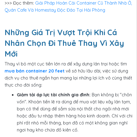
>>> Đọc thêm:
Giải Pháp Hoán Cải Container Cũ Thành Nhà Ở,
Quán Cafe Và Homestay Độc Đáo Tại Hải Phòng
Những Giá Trị Vượt Trội Khi Cá
Nhân Chọn Đi Thuê Thay Vì Xây
Mới
Thay vì bỏ một cục tiền lớn ra để xây dựng lán trại hoặc tìm
mua bán container 20 feet
về sở hữu lâu dài, việc sử dụng
dịch vụ cho thuê ngắn hạn mang lại những lợi ích vô cùng thiết
thực cho đời sống:
Giảm tải áp lực tài chính gia đình:
Bạn không bị "chôn
vốn". Khoản tiền lẽ ra dùng để mua vật liệu xây lán tạm,
bạn có thể dùng để sắm sửa nội thất cho ngôi nhà mới
hoặc đầu tư nhập thêm hàng hóa kinh doanh. Chỉ với chi
phí rất nhỏ mỗi tháng, bạn đã có một không gian nghỉ
ngơi hay kho chứa đồ kiên cố.