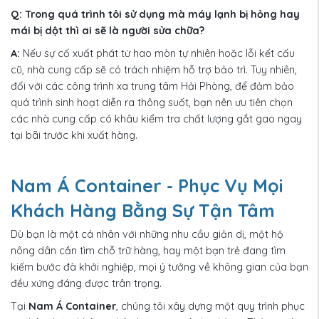
Q: Trong quá trình tôi sử dụng mà máy lạnh bị hỏng hay
mái bị dột thì ai sẽ là người sửa chữa?
A:
Nếu sự cố xuất phát từ hao mòn tự nhiên hoặc lỗi kết cấu
cũ, nhà cung cấp sẽ có trách nhiệm hỗ trợ bảo trì. Tuy nhiên,
đối với các công trình xa trung tâm Hải Phòng, để đảm bảo
quá trình sinh hoạt diễn ra thông suốt, bạn nên ưu tiên chọn
các nhà cung cấp có khâu kiểm tra chất lượng gắt gao ngay
tại bãi trước khi xuất hàng.
Nam Á Container - Phục Vụ Mọi
Khách Hàng Bằng Sự Tận Tâm
Dù bạn là một cá nhân với những nhu cầu giản dị, một hộ
nông dân cần tìm chỗ trữ hàng, hay một bạn trẻ đang tìm
kiếm bước đà khởi nghiệp, mọi ý tưởng về không gian của bạn
đều xứng đáng được trân trọng.
Tại
Nam Á Container
, chúng tôi xây dựng một quy trình phục