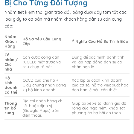
Bị Cho Từng Đối Tượng
Nhằm tiết kiệm thời gian trao đổi, bảng dưới đây tóm tắt các
loại giấy tờ cơ bản mà nhóm khách hàng dân sự cần cung
cấp:
Nhóm
Hồ Sơ Yêu Cầu Cung
Khách
Ý Nghĩa Của Hồ Sơ Trình Báo
Cấp
Hàng
Cá
Căn cước công dân
Dùng để xác minh danh tính
nhân /
(CCCD) mặt trước và
và lập hợp đồng dân sự cá
Chủ
sau chụp rõ nét.
nhân hợp lệ.
nhà
Hộ
CCCD của chủ hộ +
Xác lập tư cách kinh doanh
kinh
Giấy chứng nhận đăng
của cơ sở, hỗ trợ việc xuất hóa
doanh
ký hộ kinh doanh.
đơn bán lẻ nếu cần thiết.
cá thể
Địa chỉ nhận hàng chi
Thông
Giúp tài xế xe tải đánh giá độ
tiết hoặc định vị
tin bổ
rộng của ngõ hẻm, khảo sát
(Google Maps) trên
sung
phương án hạ bãi an toàn.
điện thoại.