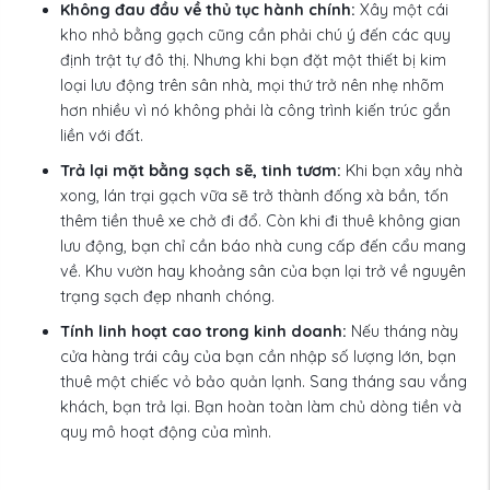
Không đau đầu về thủ tục hành chính:
Xây một cái
kho nhỏ bằng gạch cũng cần phải chú ý đến các quy
định trật tự đô thị. Nhưng khi bạn đặt một thiết bị kim
loại lưu động trên sân nhà, mọi thứ trở nên nhẹ nhõm
hơn nhiều vì nó không phải là công trình kiến trúc gắn
liền với đất.
Trả lại mặt bằng sạch sẽ, tinh tươm:
Khi bạn xây nhà
xong, lán trại gạch vữa sẽ trở thành đống xà bần, tốn
thêm tiền thuê xe chở đi đổ. Còn khi đi thuê không gian
lưu động, bạn chỉ cần báo nhà cung cấp đến cẩu mang
về. Khu vườn hay khoảng sân của bạn lại trở về nguyên
trạng sạch đẹp nhanh chóng.
Tính linh hoạt cao trong kinh doanh:
Nếu tháng này
cửa hàng trái cây của bạn cần nhập số lượng lớn, bạn
thuê một chiếc vỏ bảo quản lạnh. Sang tháng sau vắng
khách, bạn trả lại. Bạn hoàn toàn làm chủ dòng tiền và
quy mô hoạt động của mình.