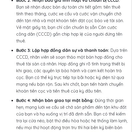
Bước 2: Nhận báo giá linh hoạt và chuẩn bị CCCD:
Bạn sẽ nhận được bản dự toán chi tiết gồm: tiền thuê
tính theo tháng, cước xe cẩu và cước vận chuyển chở
đến tận nhà và một khoản tiền đặt cọc bảo vệ tài sản.
Về mặt giấy tờ, bạn chỉ cần chuẩn bị sẵn Căn cước
công dân (CCCD) gắn chip hợp lệ của người đứng tên
thuê.
Bước 3: Lập hợp đồng dân sự và thanh toán:
Dựa trên
CCCD, nhân viên sẽ soạn thảo một bản hợp đồng cho
thuê tài sản cá nhân. Hợp đồng ghi rõ tình trạng thiết bị
khi giao, các quyền lợi bảo hành và cam kết hoàn trả
cọc. Bạn có thể ký trực tiếp tại bãi hoặc ký điện tử qua
mạng nếu bận rộn. Sau khi chốt, bạn tiến hành chuyển
khoản tiền cọc và tiền thuê của kỳ đầu tiên.
Bước 4: Nhận bàn giao tại mặt bằng:
Đúng thời gian
hẹn, mạng lưới xe cẩu sẽ chở sản phẩm đến tận khu đất
của bạn và hạ xuống vị trí đã định sẵn. Bạn có thể kiểm
tra lại cửa nẻo, bật thử điều hòa hoặc hệ thống làm lạnh,
nếu mọi thứ hoạt động trơn tru thì hai bên ký biên bản