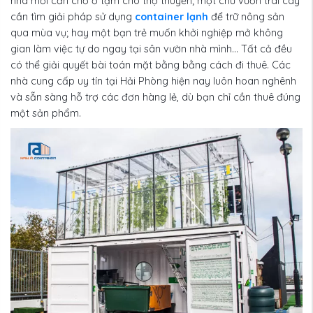
nhà mới cần chỗ ở tạm cho thợ thuyền; một chủ vườn trái cây
cần tìm giải pháp sử dụng
container lạnh
để trữ nông sản
qua mùa vụ; hay một bạn trẻ muốn khởi nghiệp mở không
gian làm việc tự do ngay tại sân vườn nhà mình... Tất cả đều
có thể giải quyết bài toán mặt bằng bằng cách đi thuê. Các
nhà cung cấp uy tín tại Hải Phòng hiện nay luôn hoan nghênh
và sẵn sàng hỗ trợ các đơn hàng lẻ, dù bạn chỉ cần thuê đúng
một sản phẩm.