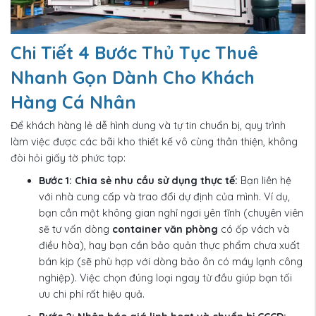
Chi Tiết 4 Bước Thủ Tục Thuê
Nhanh Gọn Dành Cho Khách
Hàng Cá Nhân
Để khách hàng lẻ dễ hình dung và tự tin chuẩn bị, quy trình
làm việc được các bãi kho thiết kế vô cùng thân thiện, không
đòi hỏi giấy tờ phức tạp:
Bước 1: Chia sẻ nhu cầu sử dụng thực tế:
Bạn liên hệ
với nhà cung cấp và trao đổi dự định của mình. Ví dụ,
bạn cần một không gian nghỉ ngơi yên tĩnh (chuyên viên
sẽ tư vấn dòng
container văn phòng
có ốp vách và
điều hòa), hay bạn cần bảo quản thực phẩm chưa xuất
bán kịp (sẽ phù hợp với dòng bảo ôn có máy lạnh công
nghiệp). Việc chọn đúng loại ngay từ đầu giúp bạn tối
ưu chi phí rất hiệu quả.