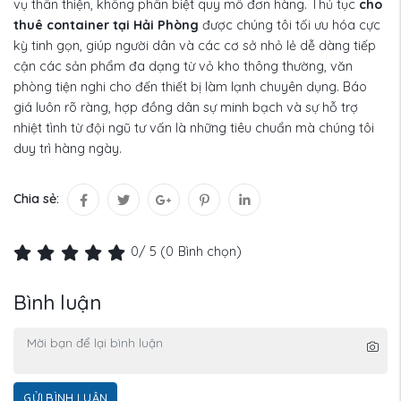
vụ thân thiện, không phân biệt quy mô đơn hàng. Thủ tục
cho
thuê container tại Hải Phòng
được chúng tôi tối ưu hóa cực
kỳ tinh gọn, giúp người dân và các cơ sở nhỏ lẻ dễ dàng tiếp
cận các sản phẩm đa dạng từ vỏ kho thông thường, văn
phòng tiện nghi cho đến thiết bị làm lạnh chuyên dụng. Báo
giá luôn rõ ràng, hợp đồng dân sự minh bạch và sự hỗ trợ
nhiệt tình từ đội ngũ tư vấn là những tiêu chuẩn mà chúng tôi
duy trì hàng ngày.
Chia sẻ:
0
/ 5 (
0
Bình chọn)
Bình luận
GỬI BÌNH LUẬN